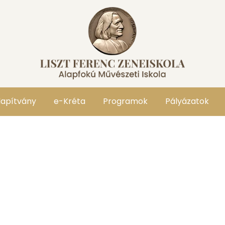
lapítvány
e-Kréta
Programok
Pályázatok