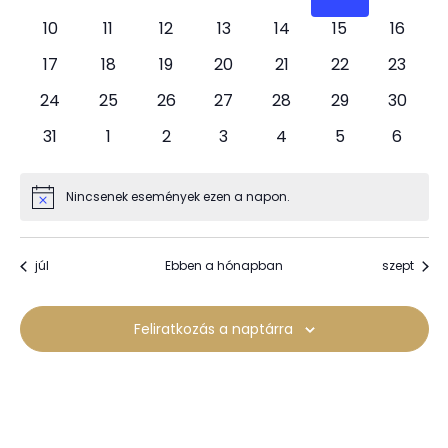
választá
események
események
események
események
események
események
esemé
0
0
0
0
0
0
0
10
11
12
13
14
15
16
események
események
események
események
események
események
esemé
0
0
0
0
0
0
0
17
18
19
20
21
22
23
események
események
események
események
események
események
esemé
0
0
0
0
0
0
0
24
25
26
27
28
29
30
események
események
események
események
események
események
esemé
0
0
0
0
0
0
0
31
1
2
3
4
5
6
események
események
események
események
események
események
esemé
Nincsenek események ezen a napon.
Notice
júl
Ebben a hónapban
szept
Feliratkozás a naptárra