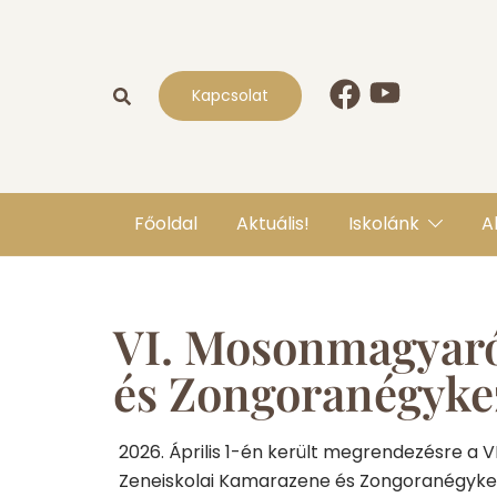
Kapcsolat
Főoldal
Aktuális!
Iskolánk
A
VI. Mosonmagyaró
és Zongoranégyke
2026. Április 1-én került megrendezésre a 
Zeneiskolai Kamarazene és Zongoranégykez