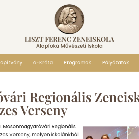
lapítvány
e-Kréta
Programok
Pályázatok
vári Regionális Zeneis
zes Verseny
VI. Mosonmagyaróvári Regionális
es Verseny, melyen iskolánkból