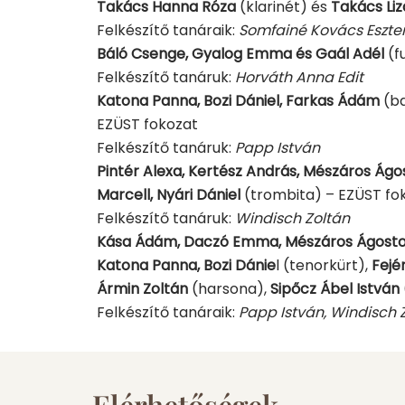
Takács Hanna Róza
(klarinét) és
Takács Liz
Felkészítő tanáraik:
Somfainé Kovács Eszter
Báló Csenge, Gyalog Emma és Gaál Adél
(f
Felkészítő tanáruk:
Horváth Anna Edit
Katona Panna, Bozi Dániel, Farkas Ádám
(ba
EZÜST fokozat
Felkészítő tanáruk:
Papp István
Pintér Alexa, Kertész András, Mészáros Ág
Marcell, Nyári Dániel
(trombita) – EZÜST fo
Felkészítő tanáruk:
Windisch Zoltán
Kása Ádám, Daczó Emma, Mészáros Ágoston
Katona Panna, Bozi Dánie
l (tenorkürt),
Fejé
Ármin Zoltán
(harsona),
Sipőcz Ábel István
Felkészítő tanáraik:
Papp István, Windisch 
Elérhetőségek