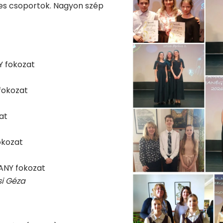
es csoportok. Nagyon szép
Y fokozat
fokozat
at
okozat
ANY fokozat
si Géza