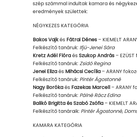
szép számmal indultak kamara és négykez
eredmények születtek:
NÉGYKEZES KATEGÓRIA
Bakos Vajk
és
Fátrai Dénes
– KIEMELT ARAN
Felkészítő tanáruk:
Ifjú-Jenei Sára
Kretz Adél Flóra
és
Szukop András
– EZÜST 
Felkészítő tanáruk:
Zsidó Regina
Jenei Eliza
és
Mihácsi Cecília
– ARANY fokoz
Felkészítő tanáruk:
Pintér Ágostonné
Nagy Boróka
és
Fazekas Marcell
– ARANY f
Felkészítő tanáruk:
Pálné Rácz Edina
Balikó Brigitta és Szabó Zsófia
– KIEMELT AR
Felkészítő tanáraik:
Pintér Ágostonné, Dom
KAMARA KATEGÓRIA