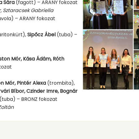
a Sára
(fagott) – ARANY fokozat
, Sztaracsek Gabriella
uvola) – ARANY fokozat
ritonkürt),
Sipőcz Ábel
(tuba) –
oston Mór, Kása Ádám, Róth
kozat
 Mór, Pintér Alexa
(trombita),
rvári Bíbor, Czinder Imre, Bognár
(tuba) – BRONZ fokozat
Zoltán