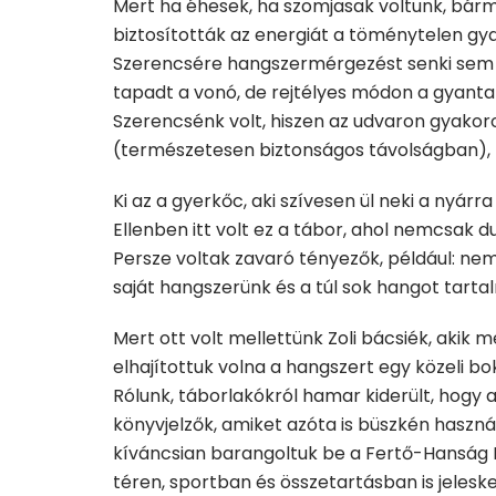
Mert ha éhesek, ha szomjasak voltunk, bárm
biztosították az energiát a töménytelen gy
Szerencsére hangszermérgezést senki sem k
tapadt a vonó, de rejtélyes módon a gyanta is
Szerencsénk volt, hiszen az udvaron gyakoro
(természetesen biztonságos távolságban),
Ki az a gyerkőc, aki szívesen ül neki a nyár
Ellenben itt volt ez a tábor, ahol nemcsak 
Persze voltak zavaró tényezők, például: nem 
saját hangszerünk és a túl sok hangot tarta
Mert ott volt mellettünk Zoli bácsiék, akik 
elhajítottuk volna a hangszert egy közeli b
Rólunk, táborlakókról hamar kiderült, hogy
könyvjelzők, amiket azóta is büszkén haszn
kíváncsian barangoltuk be a Fertő-Hanság Ne
téren, sportban és összetartásban is jelesk