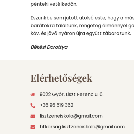
pénteki vetélkedőn.
Eszünkbe sem jutott utolsó este, hogy a má
barátokra találtunk, rengeteg élménnyel ga
köv. és jövő nyáron újra együtt táborozunk.
Békési Dorottya
Elérhetőségek
9022 Győr, Liszt Ferenc u. 6.
+36 96 519 362
lisztzeneiskola@gmail.com
titkarsag.lisztzeneiskola@gmail.com