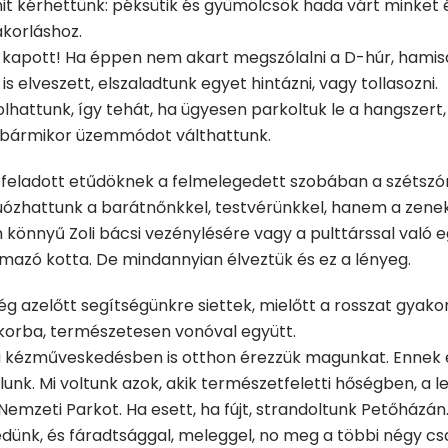
it kérhettünk: péksütik és gyümölcsök hada várt minket 
akorláshoz.
apott! Ha éppen nem akart megszólalni a D-húr, hamisan
 elveszett, elszaladtunk egyet hintázni, vagy tollasozni.
lhattunk, így tehát, ha ügyesen parkoltuk le a hangszer
 bármikor üzemmódot válthattunk.
ra feladott etűdöknek a felmelegedett szobában a szétszór
duózhattunk a barátnőnkkel, testvérünkkel, hanem a zene
könnyű Zoli bácsi vezénylésére vagy a pulttárssal való eg
lmazó kotta. De mindannyian élveztük és ez a lényeg.
még azelőtt segítségünkre siettek, mielőtt a rosszat gyak
okorba, természetesen vonóval együtt.
 a kézműveskedésben is otthon érezzük magunkat. Ennek ék
álunk. Mi voltunk azok, akik természetfeletti hőségben, 
mzeti Parkot. Ha esett, ha fújt, strandoltunk Petőházán.
edünk, és fáradtsággal, meleggel, no meg a többi négy csa