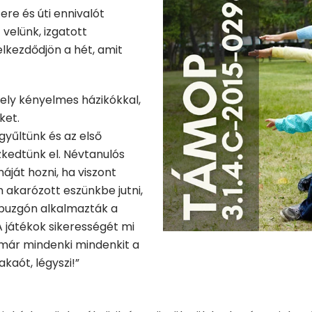
ere és úti ennivalót
 velünk, izgatott
elkezdődjön a hét, amit
ely kényelmes házikókkal,
ket.
gyűltünk és az első
kedtünk el. Névtanulós
ját hozni, ha viszont
m akarózott eszünkbe jutni,
k buzgón alkalmazták a
 játékok sikerességét mi
már mindenki mindenkit a
akaót, légyszi!”