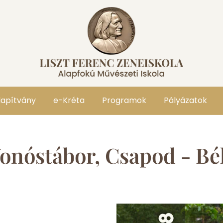
lapítvány
e-Kréta
Programok
Pályázatok
onóstábor, Csapod - Bé