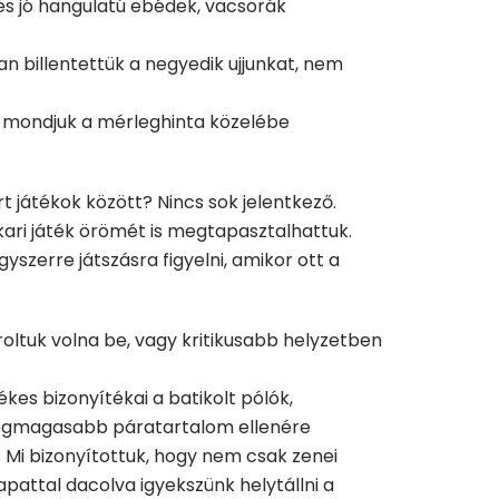
és jó hangulatú ebédek, vacsorák
 billentettük a negyedik ujjunkat, nem
t, mondjuk a mérleghinta közelébe
t játékok között? Nincs sok jelentkező.
kari játék örömét is megtapasztalhattuk.
yszerre játszásra figyelni, amikor ott a
oroltuk volna be, vagy kritikusabb helyzetben
es bizonyítékai a batikolt pólók,
a legmagasabb páratartalom ellenére
 Mi bizonyítottuk, hogy nem csak zenei
pattal dacolva igyekszünk helytállni a