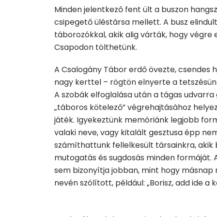
Minden jelentkező fent ült a buszon hangsz
csipegető üléstársa mellett. A busz elindult
táborozókkal, akik alig várták, hogy végre 
Csapodon tölthetünk.
A Csalogány Tábor erdő övezte, csendes h
nagy kerttel – rögtön elnyerte a tetszésün
A szobák elfoglalása után a tágas udvarra 
„táboros kötelező” végrehajtásához helyez
játék. Igyekeztünk memóriánk legjobb formá
valaki neve, vagy kitalált gesztusa épp ne
számíthattunk fellelkesült társainkra, aki
mutogatás és sugdosás minden formáját. A
sem bizonyítja jobban, mint hogy másnap 
nevén szólított, például: „Borisz, add ide a k