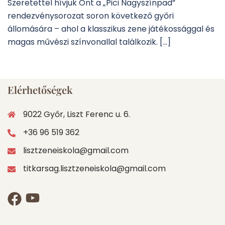
Szeretettel hívjuk Önt a „Pici Nagyszínpad”
rendezvénysorozat soron következő győri
állomására – ahol a klasszikus zene játékossággal és
magas művészi színvonallal találkozik. […]
Elérhetőségek
9022 Győr, Liszt Ferenc u. 6.
+36 96 519 362
lisztzeneiskola@gmail.com
titkarsag.lisztzeneiskola@gmail.com