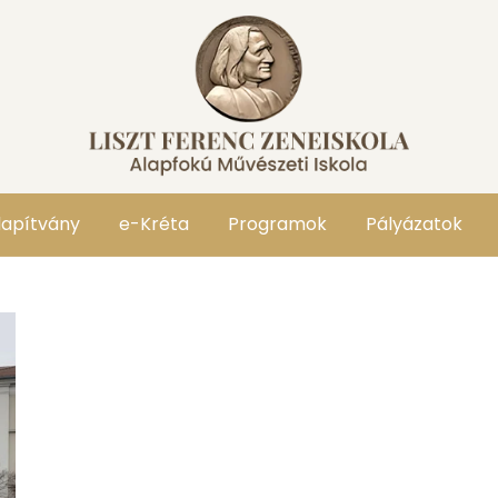
lapítvány
e-Kréta
Programok
Pályázatok