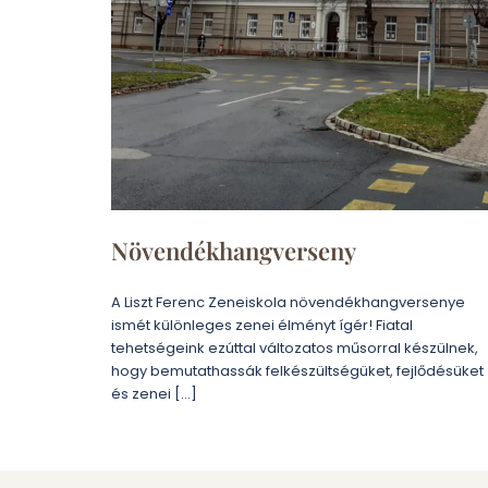
Növendékhangverseny
A Liszt Ferenc Zeneiskola növendékhangversenye
ismét különleges zenei élményt ígér! Fiatal
tehetségeink ezúttal változatos műsorral készülnek,
hogy bemutathassák felkészültségüket, fejlődésüket
és zenei […]