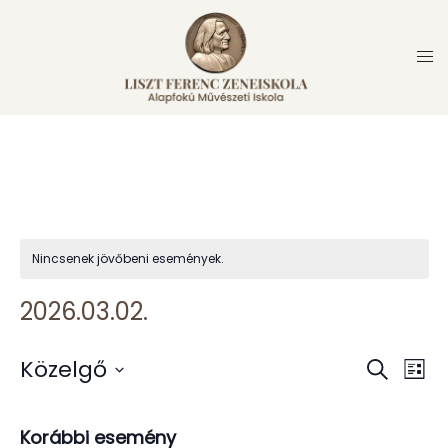
Skip
to
content
Nincsenek jövőbeni események.
2026.03.02.
Közelgő
Keresett
Lista
Ese
esemén
kifejezés
Dátum
néz
keresés
kiválasztása.
Korábbi esemény
nav