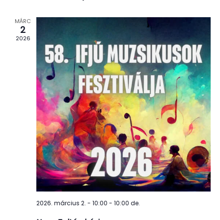
és
nézet
MÁRC
választá
2
2026
2026. március 2. - 10:00 - 10:00 de.