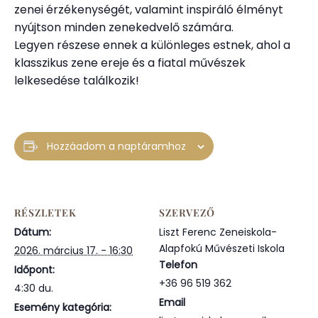
zenei érzékenységét, valamint inspiráló élményt
nyújtson minden zenekedvelő számára.
Legyen részese ennek a különleges estnek, ahol a
klasszikus zene ereje és a fiatal művészek
lelkesedése találkozik!
Hozzáadom a naptáramhoz
RÉSZLETEK
SZERVEZŐ
Dátum:
Liszt Ferenc Zeneiskola-
Alapfokú Művészeti Iskola
2026. március 17. - 16:30
Telefon
Időpont:
+36 96 519 362
4:30 du.
Email
Esemény kategória: