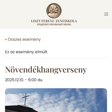
Skip
to
content
« Összes esemény
Ez az esemény elmúlt.
Növendékhangverseny
2025.12.10. - 6:00 du.