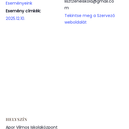
lisztzeneiskola@gmail.co
Eseményeink
m
Esemény címkék:
Tekintse meg a Szervező
2025.12.10.
weboldalát
HELYSZÍN
Apor Vilmos Iskolaközpont