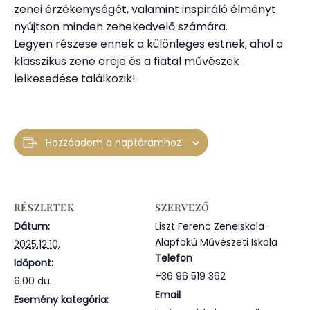
zenei érzékenységét, valamint inspiráló élményt
nyújtson minden zenekedvelő számára.
Legyen részese ennek a különleges estnek, ahol a
klasszikus zene ereje és a fiatal művészek
lelkesedése találkozik!
Hozzáadom a naptáramhoz
RÉSZLETEK
SZERVEZŐ
Dátum:
Liszt Ferenc Zeneiskola-
Alapfokú Művészeti Iskola
2025.12.10.
Telefon
Időpont:
+36 96 519 362
6:00 du.
Email
Esemény kategória: