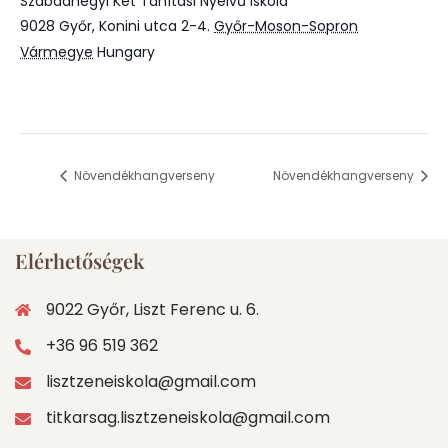
Szabadhegyi Két Tanítási Nyelvű Iskola
9028 Győr, Konini utca 2-4.
Győr-Moson-Sopron
Vármegye
Hungary
Növendékhangverseny
Növendékhangverseny
Elérhetőségek
9022 Győr, Liszt Ferenc u. 6.
+36 96 519 362
lisztzeneiskola@gmail.com
titkarsag.lisztzeneiskola@gmail.com