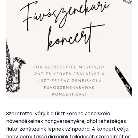
Szeretettel várjuk a Liszt Ferenc Zeneiskola
növendékeinek hangversenyére, ahol tehetséges
fiatal zenészeink lépnek színpadra. A koncert célja,
hogy bemutassa diákjaink fejlődését, szorgalmát és