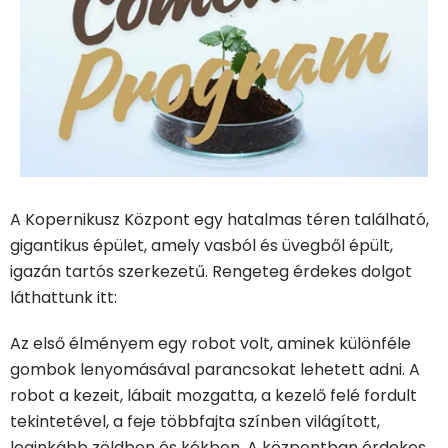
A Kopernikusz Központ egy hatalmas téren található,
gigantikus épület, amely vasból és üvegből épült,
igazán tartós szerkezetű. Rengeteg érdekes dolgot
láthattunk itt:
Az első élményem egy robot volt, aminek különféle
gombok lenyomásával parancsokat lehetett adni. A
robot a kezeit, lábait mozgatta, a kezelő felé fordult
tekintetével, a feje többfajta színben világított,
leginkább zöldben és kékben. A központban érdekes