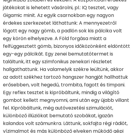
játékokat is lehetett vásárolni, pl.: IQ tesztet, vagy
Gigamic minit. Az egyik csarnokban egy nagyon
érdekes szerkezetet láthattunk: A mennyezetről
lógott egy nagy gömb, a padlón sok kis pálcika volt
egy körön elhelyezve. A Föld forgása miatt a
felfüggesztett gömb, bizonyos időközönként eldöntött
egy-egy pálcikát. Egy zenei bemutatótermet is
találtunk, itt egy szimfonikus zenekari részletet
hallgathattunk. Ha valamelyik székre leültünk, akkor
az adott székhez tartozó hangszer hangját hallhattuk
erősebben, volt hegedű, trombita, fagott és timpani.
Egy reflex tesztet is kipróbáltunk, mindig a világító
gombot kellett megnyomni, ami után egy újabb villant
fel. Kipróbáltunk, még autóvezetési szimulációt,
különböző illúziókat bemutató szobákat, igazán
kalandos volt számunkra. Láttunk, sokfajta régi rádiót,
vízimalmot és más különböző elveken működő gépi