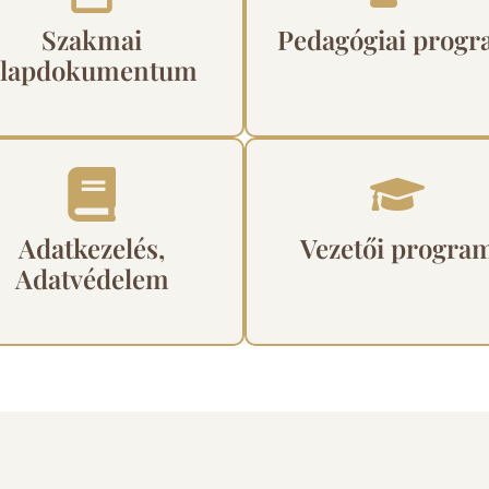
Szakmai
Pedagógiai prog
alapdokumentum
Adatkezelés,
Vezetői progra
Adatvédelem