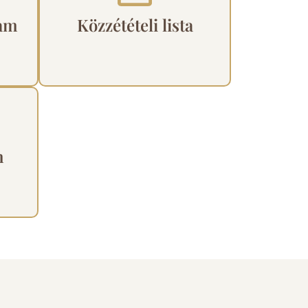
ram
Közzétételi lista
m