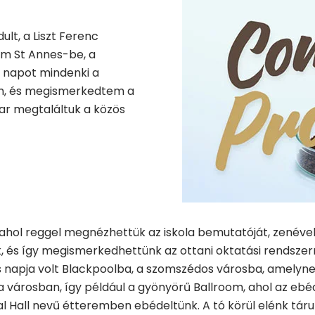
ult, a Liszt Ferenc
am St Annes-be, a
ő napot mindenki a
am, és megismerkedtem a
ar megtaláltuk a közös
, ahol reggel megnézhettük az iskola bemutatóját, zenével
 és így megismerkedhettünk az ottani oktatási rendszer
 napja volt Blackpoolba, a szomszédos városba, amelyne
városban, így például a gyönyörű Ballroom, ahol az ebédü
al Hall nevű étteremben ebédeltünk. A tó körül elénk táru