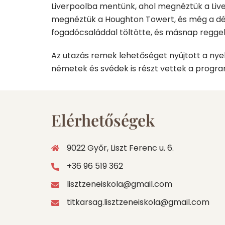
Liverpoolba mentünk, ahol megnéztük a Liv
megnéztük a Houghton Towert, és még a dél
fogadócsaláddal töltötte, és másnap reggel 
Az utazás remek lehetőséget nyújtott a nye
németek és svédek is részt vettek a program
Elérhetőségek
9022 Győr, Liszt Ferenc u. 6.
+36 96 519 362
lisztzeneiskola@gmail.com
titkarsag.lisztzeneiskola@gmail.com