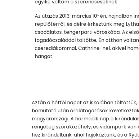
egyike voltam a szerencséseknek.
Az utazás 2013. március 10-én, hajnalban ind
repülőtérről, és délre érkeztünk meg Lyth
csodálatos, tengerparti városkába. Az els
fogadócsaláddal töltötte. Én otthon volt
cserediákommal, Cathrine-nel, akivel ham
hangot.
Aztán a hétfői napot az iskolában töltöttük
bemutató után óralátogatások következtek,
magyarországi. A harmadik nap a kirándulás
rengeteg szórakozóhely, és vidámpark van a 
hez kirándultunk, ahol hajókáztunk, és a Ryd