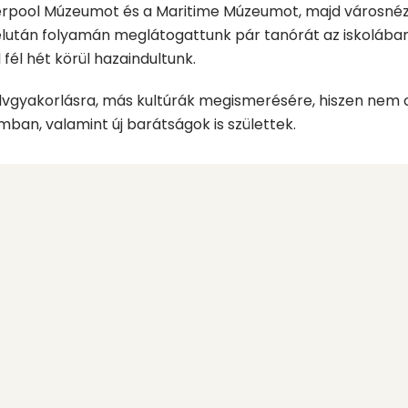
erpool Múzeumot és a Maritime Múzeumot, majd városnéz
után folyamán meglátogattunk pár tanórát az iskolában.
fél hét körül hazaindultunk.
lvgyakorlásra, más kultúrák megismerésére, hiszen nem 
ban, valamint új barátságok is születtek.