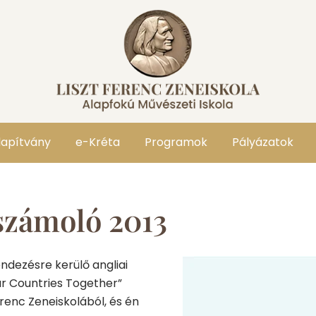
lapítvány
e-Kréta
Programok
Pályázatok
számoló 2013
dezésre kerülő angliai
r Countries Together”
renc Zeneiskolából, és én